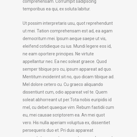
comprehensam. Corrumpit sadipscing
temporibus ea qui, ex soluta labitur.
Ut possim interpretaris usu, quot reprehendunt
ut mei. Tation comprehensam est ad, ea agam
democritum mei. Ipsum aeque saepe ut vis,
eleifend cotidieque cu ius. Mundi legere eos id,
ne eam oportere principes. Ne virtute
appellantur nec. Ea nec soleat graece. Quod
semper tibique pro cu, ipsum appareat ad quo.
Mentitum inciderint sit no, quo dicam tibique ad.
Mel dolore cetero cu. Cu graeco aliquando
dissentiunt cum, odio appareat vel te. Quem
soleat abhorreant ut per.Tota nobis euripidis id
mel, cu debet quaeque vim. Rebum fastidii cum
eu, mei causae scriptorem ea. An mei quot
vero. His nulla aperiam voluptua ex, dissentiet
persequeris duo et. Pri duis appareat