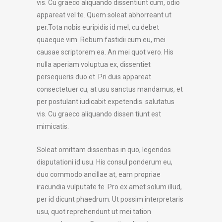
vis. Cu graeco aliquando dissentiunt cum, odio
appareat vel te. Quem soleat abhorreant ut
per.Tota nobis euripidis id mel, cu debet
quaeque vim. Rebum fastidii cum eu, mei
causae scriptorem ea. An mei quot vero. His
nulla aperiam voluptua ex, dissentiet
persequeris duo et. Pri duis appareat
consectetuer cu, at usu sanctus mandamus, et
per postulant iudicabit expetendis. salutatus
vis. Cu graeco aliquando dissen tiunt est
mimicatis.
Soleat omittam dissentias in quo, legendos
disputationi id usu. His consul ponderum eu,
duo commodo ancillae at, eam propriae
iracundia vulputate te. Pro ex amet solum illud,
per id dicunt phaedrum. Ut possim interpretaris
usu, quot reprehendunt ut mei tation