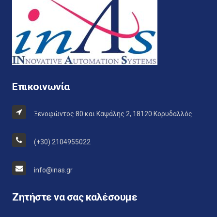
Επικοινωνία
Ξενοφώντος 80 και Καψάλης 2, 18120 Κορυδαλλός
(+30) 2104955022
info@inas.gr
Ζητήστε να σας καλέσουμε