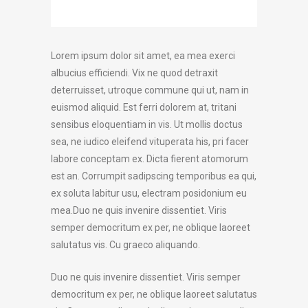
Lorem ipsum dolor sit amet, ea mea exerci
albucius efficiendi. Vix ne quod detraxit
deterruisset, utroque commune qui ut, nam in
euismod aliquid. Est ferri dolorem at, tritani
sensibus eloquentiam in vis. Ut mollis doctus
sea, ne iudico eleifend vituperata his, pri facer
labore conceptam ex. Dicta fierent atomorum
est an. Corrumpit sadipscing temporibus ea qui,
ex soluta labitur usu, electram posidonium eu
mea.Duo ne quis invenire dissentiet. Viris
semper democritum ex per, ne oblique laoreet
salutatus vis. Cu graeco aliquando.
Duo ne quis invenire dissentiet. Viris semper
democritum ex per, ne oblique laoreet salutatus