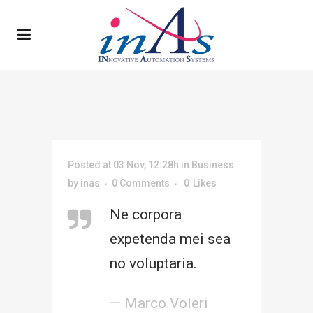
Posted at 03 Nov, 12:28h
in
Business
by
inas
0 Comments
0
Likes
Ne corpora
expetenda mei sea
no voluptaria.
— Marco Voleri