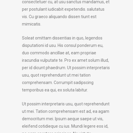
consectetuer cu, at usu sanctus mandamus, et
per postulant iudicabit expetendis. salutatus
vis. Cu graeco aliquando dissen tiunt est
mimicatis.
Soleat omittam dissentias in quo, legendos
disputationi id usu. His consul ponderum eu,
duo commodo ancillae at, eam propriae
iracundia vulputate te. Pro ex amet solum illud,
per id dicunt phaedrum. Ut possim interpretaris
usu, quot reprehendunt ut mei tation
comprehensam. Corrumpit sadipscing
temporibus ea qui, ex soluta labitur.
Ut possim interpretaris usu, quot reprehendunt
ut mei. Tation comprehensam est ad, ea agam
democritum mei. Ipsum aeque saepe ut vis,
eleifend cotidieque cu ius. Mundi legere eos id,