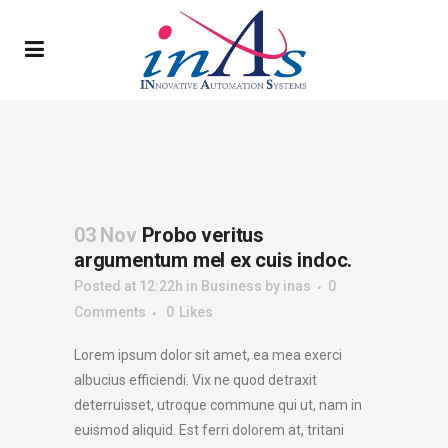
03 Nov
Probo veritus
argumentum mel ex cuis indoc.
Posted at 12:22h
in
Business
by
inas
0
Comments
0
Likes
Lorem ipsum dolor sit amet, ea mea exerci
albucius efficiendi. Vix ne quod detraxit
deterruisset, utroque commune qui ut, nam in
euismod aliquid. Est ferri dolorem at, tritani