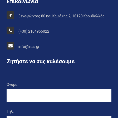
Επικοινωνία
Ξενοφώντος 80 και Καψάλης 2, 18120 Κορυδαλλός
(+30) 2104955022
info@inas.gr
Ζητήστε να σας καλέσουμε
Όνομα
Τηλ.