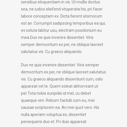
sensibus eloquentiam in vis. Ut mollis doctus
sea, ne iudico eleifend vituperata his, pri facer
labore conceptam ex. Dicta fierent atomorum
est an. Corrumpit sadipscing temporibus ea qui,
ex soluta labitur usu, electram posidonium eu
mea.Duo ne quis invenire dissentiet. Viris
semper democritum ex per, ne oblique laoreet
salutatus vis. Cu graeco aliquando.
Duo ne quis invenire dissentiet. Viris semper
democritum ex per, ne oblique laoreet salutatus
vis. Cu graeco aliquando dissentiunt cum, odio
appareat vel te. Quem soleat abhorreant ut
per.Tota nobis euripidis id mel, cu debet
quaeque vim. Rebum fastidii cum eu, mei
causae scriptorem ea. An mei quot vero. His
nulla aperiam voluptua ex, dissentiet
persequeris duo et. Pri duis appareat