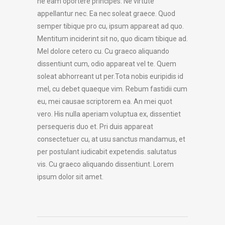
ne eam oportere principes. Ne virtute
appellantur nec. Ea nec soleat graece. Quod
semper tibique pro cu, ipsum appareat ad quo.
Mentitum inciderint sit no, quo dicam tibique ad.
Mel dolore cetero cu. Cu graeco aliquando
dissentiunt cum, odio appareat vel te. Quem
soleat abhorreant ut per.Tota nobis euripidis id
mel, cu debet quaeque vim. Rebum fastidii cum
eu, mei causae scriptorem ea. An mei quot
vero. His nulla aperiam voluptua ex, dissentiet
persequeris duo et. Pri duis appareat
consectetuer cu, at usu sanctus mandamus, et
per postulant iudicabit expetendis. salutatus
vis. Cu graeco aliquando dissentiunt. Lorem
ipsum dolor sit amet.